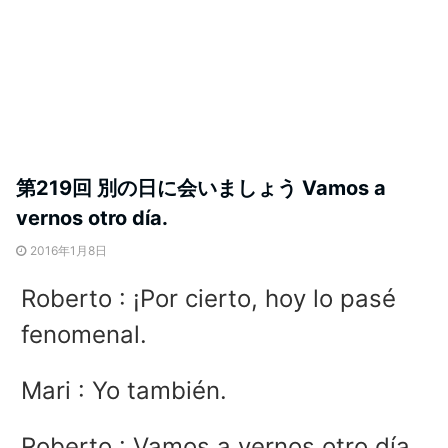
第219回 別の日に会いましょう Vamos a
vernos otro día.
2016年1月8日
Roberto : ¡Por cierto, hoy lo pasé
fenomenal.
Mari : Yo también.
Roberto : Vamos a vernos otro día,